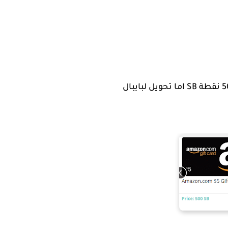
اولاََ يجب ان تعلم عن مقدار النقاط بالدولار علي الموقع حيث بطاقة امازون ذات الـ 5 $ ستكلفك 500 نقطة SB اما تحويل لبايبال