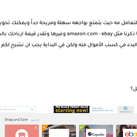
التعامل مه حيث يتمتع بواجهه سهلة ومريحة جداََ ويمكنك تحويل 
من المتاجر الألكترونية الشهيرة كما ذكرنا مثل azon.com - ebay
بدء في كسب الأموال منه ولكن في البداية يجب ان نشرح لكم 
ل؟