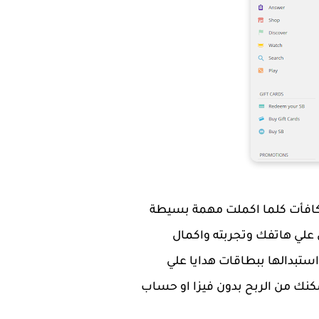
افأت كلما اكملت مهمة بسيطة
 علي هاتفك وتجربته واكمال
ل وتسمي علي الموقع بـ SB ويمكنك كما ذكرنا استبدالها ببطاقات هدايا علي
 تحويلها علي البايبال وهذا سيمكنك من الربح بدون فيزا او حساب