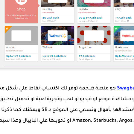
هو منصة ضخمة توفر لك اكتساب نقاط علي شكل مك
 مشاهدة موقع او فيديو لو لعب وتجربة لعبة او تحميل تطبيق
استبيان معين وهذه النقاط تقوم بأستبدالها بأموا
متاجر عالمية مثل Amazon, Starbucks, Argos, M&S and iTunes او