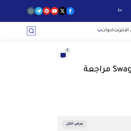
En
الانترنت
ادوات
0
كيفية ربح المال من التصفح علي الأنترنت مع موقع Swagbucks مراجعة