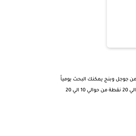
ن جوجل وبنج يمكنك البحث يومياََ
عن طريق محرك بحث الموقع وستبدأ في كسب المال حيث ارباحك من نقاط البحث تتراوح بين 10 الي 20 نقطة من حوالي 10 الي 20