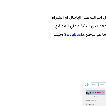
اموالك علي البايبال او الشراء
am وغيرها وتقدر قيمة ارباحك بالجهد الذي ستبذله علي المواقع
ما هو موقع
Swagbucks
وكيف