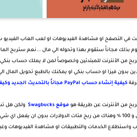
 في التصفح او مشاهدة الفيديوهات او لعب العاب الفيديو س
قوم بذلك مجاناََ ستقوم بهذا وتحوله الي مال ...نعم ستربح ا
 من الأنترنت للمبتدئين وخصوصاََ لمن لا يملك حساب بنكي ل
لاين بدون فيزا او حساب بنكي او يمكنك بالطبع تحويل المال ا
رفة
كيفية إنشاء حساب PayPal مجاناً بالتحديث الجديد وكيفية تفعيله
ربح من الأنترنت عن طريقة هو
موقع Swagbucks
ولكن هل تشعر
نعم انا اتفق معك ولكن هذا حقيقي و 100 % وهناك من ربح مئات الدولارات بدون 
واستطلاع الخدمات والتطبيقات او مشاهدة الفيديوهات وغيرها