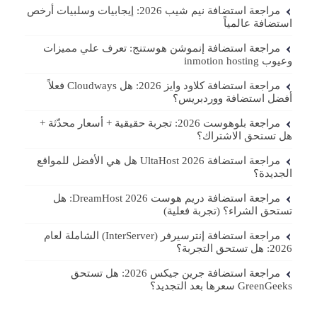
مراجعة استضافة نيم شيب 2026: إيجابيات وسلبيات أرخص
استضافة عالمياً
مراجعة استضافة إنموشن هوستنج: تعرف علي مميزات
وعيوب inmotion hosting
مراجعة استضافة كلاود وايز 2026: هل Cloudways فعلاً
أفضل استضافة ووردبريس؟
مراجعة بلوهوست 2026: تجربة حقيقية + أسعار محدّثة +
هل تستحق الاشتراك؟
مراجعة استضافة UltaHost 2026 هل هي الأفضل للمواقع
الجديدة؟
مراجعة استضافة دريم هوست DreamHost 2026: هل
تستحق الشراء؟ (تجربة فعلية)
مراجعة استضافة إنترسيرفر (InterServer) الشاملة لعام
2026: هل تستحق التجربة؟
مراجعة استضافة جرين جيكس 2026: هل تستحق
GreenGeeks سعرها بعد التجديد؟