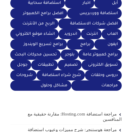
أبل
اخبار
استضافة سحابية
استضافة ووردبريس
افضل برامج الكمبيوتر
افضل شركات الاستضافة
الربح من الأنترنت
العاب
انترنت
اندرويد
انشاء موقع الكتروني
ايفون
برامج
برامج تسريع الويندوز
برامج كمبيوتر عامة
بلوجر
تحسين محركات البحث
تسويق الكترونى
تصميم
تطبيقات
جوجل
دروس وحلقات
شرح شراء استضافة
شروحات
مراجعات
مشاكل وحلول
مراجعة استضافة Hosting.com: مقارنة حقيقية مع
المنافسين
مراجعة هوستنجر: شرح مميزات وعيوب استضافة