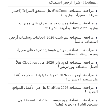
Hostinger - شراء ارخص استضافة
مراجعة استضافة FastComet: هل تستحق الشراء؟ (اختبار
سرعة + مميزات وعيوب)
مراجعة استضافة هوست جيتور: تعرف علي مميزات
وعيوب HostGator وطريقة الشراء ⭐️
مراجعة استضافة نيم شيب 2026: إيجابيات وسلبيات أرخص
استضافة عالمياً
مراجعة استضافة إنموشن هوستنج: تعرف علي مميزات
وعيوب inmotion hosting
مراجعة استضافة كلاود وايز 2026: هل Cloudways فعلاً
أفضل استضافة ووردبريس؟
مراجعة بلوهوست 2026: تجربة حقيقية + أسعار محدّثة +
هل تستحق الاشتراك؟
مراجعة استضافة UltaHost 2026 هل هي الأفضل للمواقع
الجديدة؟
مراجعة استضافة دريم هوست DreamHost 2026: هل
تستحق الشراء؟ (تجربة فعلية)