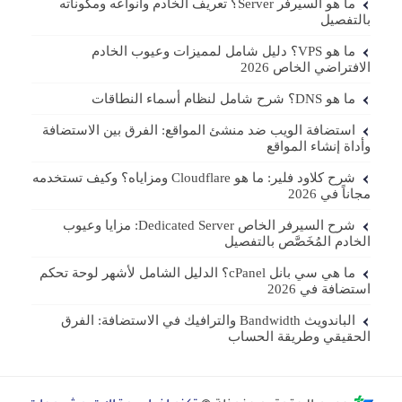
ما هو السيرفر Server؟ تعريف الخادم وأنواعه ومكوناته
بالتفصيل
ما هو VPS؟ دليل شامل لمميزات وعيوب الخادم
الافتراضي الخاص 2026
ما هو DNS؟ شرح شامل لنظام أسماء النطاقات
استضافة الويب ضد منشئ المواقع: الفرق بين الاستضافة
وأداة إنشاء المواقع
شرح كلاود فلير: ما هو Cloudflare ومزاياه؟ وكيف تستخدمه
مجاناً في 2026
شرح السيرفر الخاص Dedicated Server: مزايا وعيوب
الخادم المُخَصَّص بالتفصيل
ما هي سي بانل cPanel؟ الدليل الشامل لأشهر لوحة تحكم
استضافة في 2026
الباندويث Bandwidth والترافيك في الاستضافة: الفرق
الحقيقي وطريقة الحساب