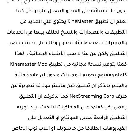
الاندرويد ولكن ما يميز هذا التطبيق هو انه مفتوح بالكامل
بدون علامة مائية علي الفيديو المعدل عليه ولكن كما
نعلم ان تطبيق KineMaster يحتوي علي العديد من
التطبيقات والاصدارات والنسخ تختلف بينها في الخدمات
والمميزات فبعضها مثلا مدفوع وذلك علي حسب سعر
التطبيق ولكن من منا لا يحب الأشياء المجانية .. لهذا
قمنا بتوفير نسخة مجانية من تطبيق Kinemaster Mod
كاملة ومفتوح بجميع المميزات وبدون اي علامة مائية
والجدير بالذكر ان تطبيق كين ماستر مود تم تطويرة من
طرف NexStreaming Corp كما نذكركم ان التطبيق
يعمل بكل كفاءة علي المحاكيات اذا كنت تريد تجربة
التطبيق الرائعة لعمل المونتاج او التعديل علي
الفيديوهات انطلاقا من حاسوبك او اللاب توب الخاص