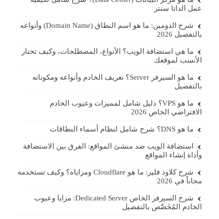
عمل الداتا سنتر
شرح الدومين: ما هو اسم النطاق (Domain Name) وأنواعه
بالتفصيل 2026
ما هي استضافة الويب؟ الأنواع، المصطلحات، وكيف تختار
الأنسب لموقعك
ما هو السيرفر Server؟ تعريف الخادم وأنواعه ومكوناته
بالتفصيل
ما هو VPS؟ دليل شامل لمميزات وعيوب الخادم
الافتراضي الخاص 2026
ما هو DNS؟ شرح شامل لنظام أسماء النطاقات
استضافة الويب ضد منشئ المواقع: الفرق بين الاستضافة
وأداة إنشاء المواقع
شرح كلاود فلير: ما هو Cloudflare ومزاياه؟ وكيف تستخدمه
مجاناً في 2026
شرح السيرفر الخاص Dedicated Server: مزايا وعيوب
الخادم المُخَصَّص بالتفصيل