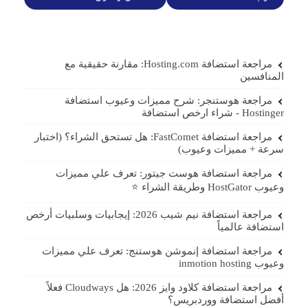
مراجعة استضافة Hosting.com: مقارنة حقيقية مع
المنافسين
مراجعة هوستنجر: شرح مميزات وعيوب استضافة
Hostinger - شراء ارخص استضافة
مراجعة استضافة FastComet: هل تستحق الشراء؟ (اختبار
سرعة + مميزات وعيوب)
مراجعة استضافة هوست جيتور: تعرف علي مميزات
وعيوب HostGator وطريقة الشراء ⭐️
مراجعة استضافة نيم شيب 2026: إيجابيات وسلبيات أرخص
استضافة عالمياً
مراجعة استضافة إنموشن هوستنج: تعرف علي مميزات
وعيوب inmotion hosting
مراجعة استضافة كلاود وايز 2026: هل Cloudways فعلاً
أفضل استضافة ووردبريس؟