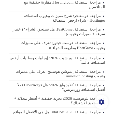
مراجعة استضافة Hosting.com: مقارنة حقيقية مع
المنافسين
مراجعة هوستنجر: شرح مميزات وعيوب استضافة
Hostinger - شراء ارخص استضافة
مراجعة استضافة FastComet: هل تستحق الشراء؟ (اختبار
سرعة + مميزات وعيوب)
مراجعة استضافة هوست جيتور: تعرف علي مميزات
وعيوب HostGator وطريقة الشراء ⭐️
مراجعة استضافة نيم شيب 2026: إيجابيات وسلبيات أرخص
استضافة عالمياً
مراجعة استضافة إنموشن هوستنج: تعرف علي مميزات
وعيوب inmotion hosting
مراجعة استضافة كلاود وايز 2026: هل Cloudways فعلاً
أفضل استضافة ووردبريس؟
مراجعة بلوهوست 2026: تجربة حقيقية + أسعار محدّثة +
هل تستحق الاشتراك؟
مراجعة استضافة UltaHost 2026 هل هي الأفضل للمواقع