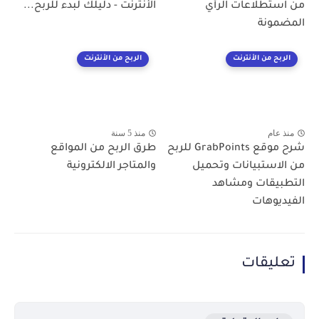
من استطلاعات الرأي
الأنترنت - دليلك لبدء للربح...
المضمونة
الربح من الأنترنت
الربح من الأنترنت
منذ عام
منذ 5 سنة
شرح موقع GrabPoints للربح
طرق الربح من المواقع
من الاستبيانات وتحميل
والمتاجر الالكترونية
التطبيقات ومشاهد
الفيديوهات
تعليقات