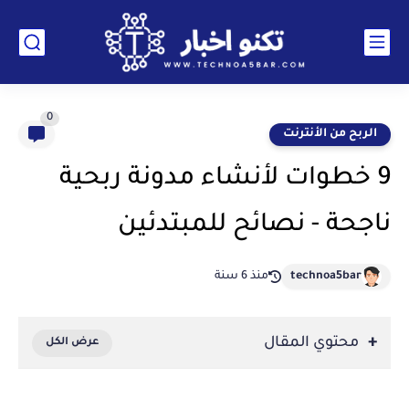
0
الربح من الأنترنت
9 خطوات لأنشاء مدونة ربحية
ناجحة - نصائح للمبتدئين
technoa5bar
منذ 6 سنة
محتوي المقال