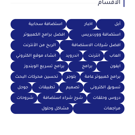
الاقسام
أبل
اخبار
استضافة سحابية
استضافة ووردبريس
افضل برامج الكمبيوتر
افضل شركات الاستضافة
الربح من الأنترنت
العاب
انترنت
اندرويد
انشاء موقع الكتروني
ايفون
برامج
برامج تسريع الويندوز
برامج كمبيوتر عامة
بلوجر
تحسين محركات البحث
تسويق الكترونى
تصميم
تطبيقات
جوجل
دروس وحلقات
شرح شراء استضافة
شروحات
مراجعات
مشاكل وحلول